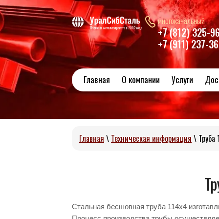
многоканальный
+7 (812) 325-9
+7 (911) 237-3
Главная
О компании
Услуги
Дос
Главная
\
Техническая информация
\
Труба 
Тр
Стальная бесшовная труба 114х4 изготавл
Процесс производства трубы осуществляе