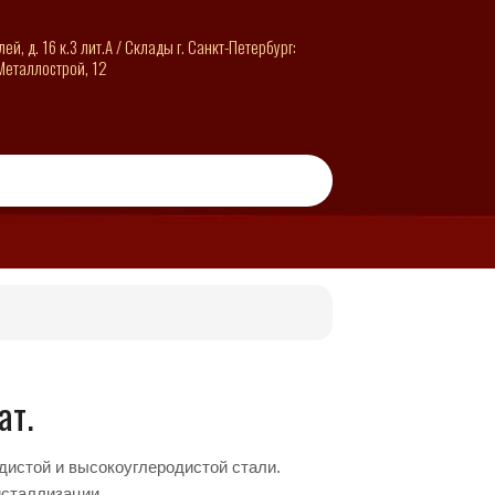
й, д. 16 к.3 лит.А / Склады г. Санкт-Петербург:
 Металлострой, 12
ат.
дистой и высокоуглеродистой стали.
сталлизации.