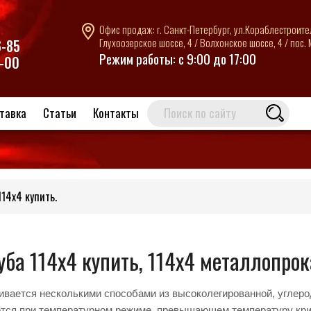
Офис продаж: г. Санкт-Петербург, ул.Кораблестроителе
Глухоозерское шоссе, 4 / Волхонское шоссе, 4 / пос.
6-85
Режим работы: с 9:00 до 17:00
6-00
тавка
Статьи
Контакты
114х4 купить.
уба 114х4 купить, 114х4 металлопрок
ивается несколькими способами из высоколегированной, углеро
тся при температурном режиме, превышающем температуру кри